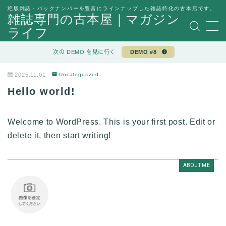
絶版雑誌・バックナンバーを豊富にラインナップした雑誌特化の古本店です。
雑誌専門の古本屋｜マガジン
ライフ
MENU
Sample Page
次の DEMO を見に行く
DEMO #8
デモプリセット記事 #7
デモプリセット記事 Part03
2025.11.01
Uncategorized
プライバシーポリシー
Hello world!
利用規約／特定商取引法に基づく表記
有料記事の決済完了ページ
運営者情報
Welcome to WordPress. This is your first post. Edit or
delete it, then start writing!
ABOUT ME